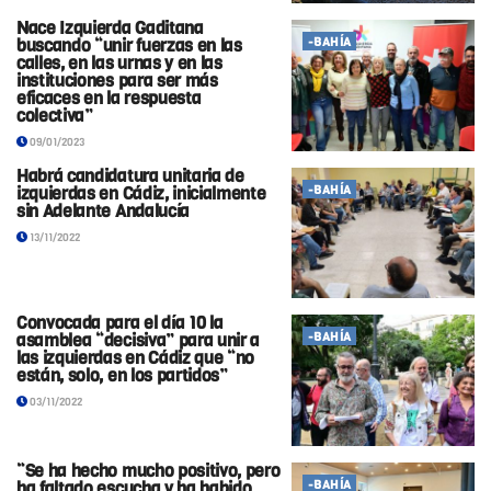
Nace Izquierda Gaditana
buscando “unir fuerzas en las
-BAHÍA
calles, en las urnas y en las
instituciones para ser más
eficaces en la respuesta
colectiva”
09/01/2023
Habrá candidatura unitaria de
izquierdas en Cádiz, inicialmente
-BAHÍA
sin Adelante Andalucía
13/11/2022
Convocada para el día 10 la
asamblea “decisiva” para unir a
-BAHÍA
las izquierdas en Cádiz que “no
están, solo, en los partidos”
03/11/2022
“Se ha hecho mucho positivo, pero
ha faltado escucha y ha habido
-BAHÍA