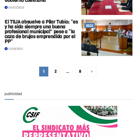
Gobierno cuestiona
04/03/2022
El TSJA absuelve a Pilar Tubío: “es
y ha sido siempre una buena
2021
profesional municipal” pese a “la
caza de brujas emprendida por el
PP”
21/09/2021
1
2
…
8
publicidad