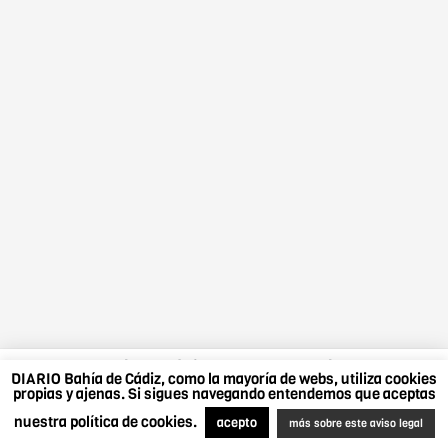
DIARIO Bahía de Cádiz, como la mayoría de webs,
DIARIO Bahía de Cádiz, como la mayoría de webs, utiliza cookies
utiliza cookies propias y ajenas. Si sigues navegando
propias y ajenas. Si sigues navegando entendemos que aceptas
entendemos que aceptas nuestra política de cookies.
nuestra política de cookies.
Más sobre este aviso legal
.
Acepto
acepto
más sobre este aviso legal