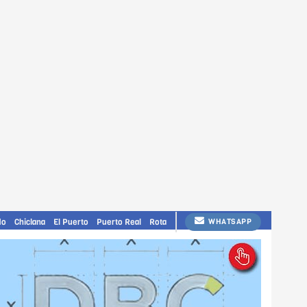
do
Chiclana
El Puerto
Puerto Real
Rota
WHATSAPP