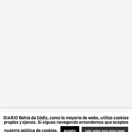
DIARIO Bahía de Cádiz, como la mayoría de webs,
DIARIO Bahía de Cádiz, como la mayoría de webs, utiliza cookies
utiliza cookies propias y ajenas. Si sigues navegando
propias y ajenas. Si sigues navegando entendemos que aceptas
entendemos que aceptas nuestra política de cookies.
nuestra política de cookies.
Más sobre este aviso legal
.
Acepto
acepto
más sobre este aviso legal