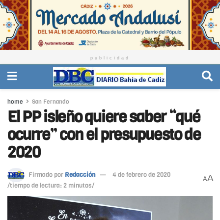
publicidad
home
San Fernando
El PP isleño quiere saber “qué
ocurre” con el presupuesto de
2020
Firmado por
Redacción
4 de febrero de 2020
A
A
/tiempo de lectura: 2 minutos/