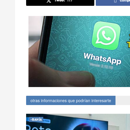
Tweet
117
compa
otras informaciones que podrían interesarte
-BAHÍA