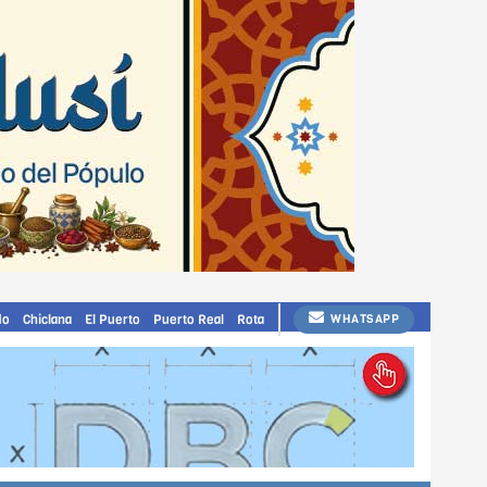
do
Chiclana
El Puerto
Puerto Real
Rota
WHATSAPP