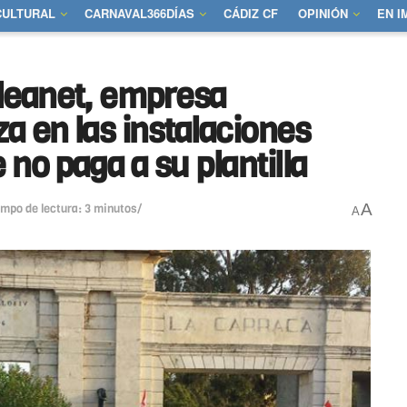
CULTURAL
CARNAVAL366DÍAS
CÁDIZ CF
OPINIÓN
EN 
leanet, empresa
a en las instalaciones
 no paga a su plantilla
A
empo de lectura: 3 minutos/
A