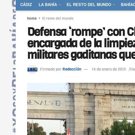
CÁDIZ
LA BAHÍA
EL RESTO DEL MUNDO
BAHÍA
home
El resto del mundo
Defensa ‘rompe’ con C
encargada de la limpiez
militares gaditanas que
Firmado por
Redacción
14 de enero de 2015
/ti