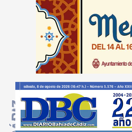
sábado, 8 de agosto de 2026 (16:47 h.) – Número 5.576 – Año XXII