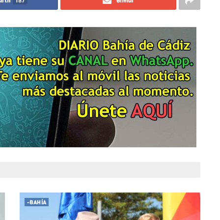
rtir
187
enviar
-BAHÍA