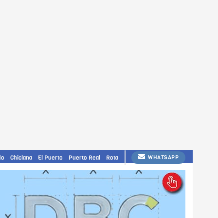
do
Chiclana
El Puerto
Puerto Real
Rota
WHATSAPP