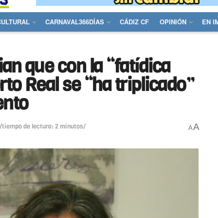
CULTURAL
CARNAVAL366DÍAS
CÁDIZ CF
OPINIÓN
EN 
an que con la “fatídica
to Real se “ha triplicado”
ento
A
/tiempo de lectura: 2 minutos/
A