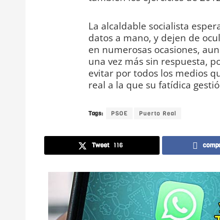
La alcaldable socialista espe
datos a mano, y dejen de ocul
en numerosas ocasiones, aunq
una vez más sin respuesta, po
evitar por todos los medios q
real a la que su fatídica gest
Tags:
PSOE
Puerto Real
Tweet
116
compa