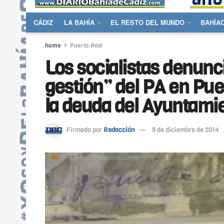
CÁDIZ
LA BAHÍA
EL RESTO DEL MUNDO
BAHÍA
home
Puerto Real
Los socialistas denunci
gestión” del PA en Puer
la deuda del Ayuntami
Firmado por
Redacción
9 de diciembre de 2014