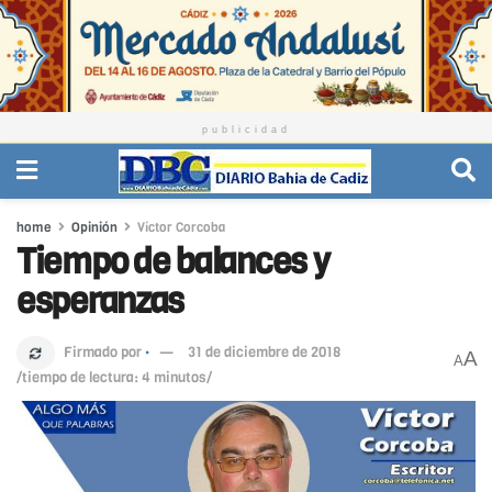
publicidad
home
Opinión
Víctor Corcoba
Tiempo de balances y
esperanzas
Firmado por
·
31 de diciembre de 2018
A
A
/tiempo de lectura: 4 minutos/