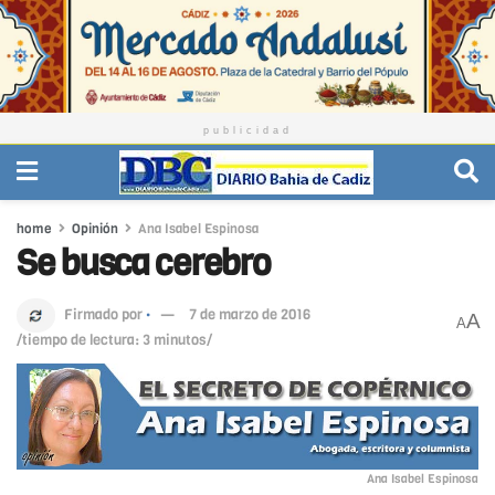
publicidad
home
Opinión
Ana Isabel Espinosa
Se busca cerebro
Firmado por
·
7 de marzo de 2016
A
A
/tiempo de lectura: 3 minutos/
Ana Isabel Espinosa