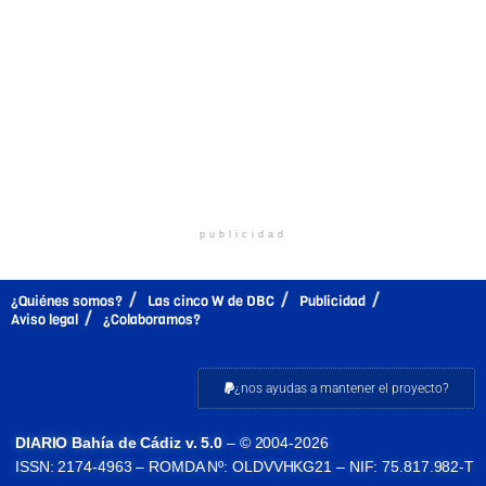
publicidad
¿Quiénes somos?
Las cinco W de DBC
Publicidad
Aviso legal
¿Colaboramos?
¿nos ayudas a mantener el proyecto?
DIARIO Bahía de Cádiz v. 5.0
– © 2004-2026
ISSN: 2174-4963 – ROMDA Nº: OLDVVHKG21 – NIF: 75.817.982-T