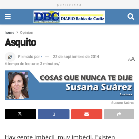
publicidad
home
Opinión
Asquito
Firmado por
·
22 de septiembre de 2014
A
A
/tiempo de lectura: 3 minutos/
Susana Suárez
Hay gente imbécil, muy imbécil. Existen