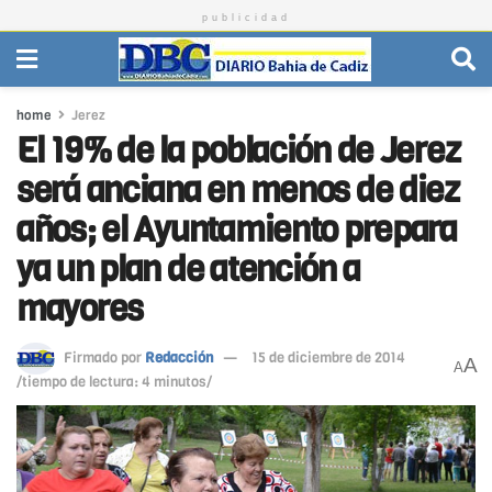
publicidad
home
Jerez
El 19% de la población de Jerez
será anciana en menos de diez
años; el Ayuntamiento prepara
ya un plan de atención a
mayores
Firmado por
Redacción
15 de diciembre de 2014
A
A
/tiempo de lectura: 4 minutos/