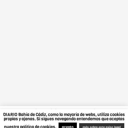
DIARIO Bahía de Cádiz, como la mayoría de webs,
DIARIO Bahía de Cádiz, como la mayoría de webs, utiliza cookies
utiliza cookies propias y ajenas. Si sigues navegando
propias y ajenas. Si sigues navegando entendemos que aceptas
entendemos que aceptas nuestra política de cookies.
nuestra política de cookies.
Más sobre este aviso legal
.
Acepto
acepto
más sobre este aviso legal