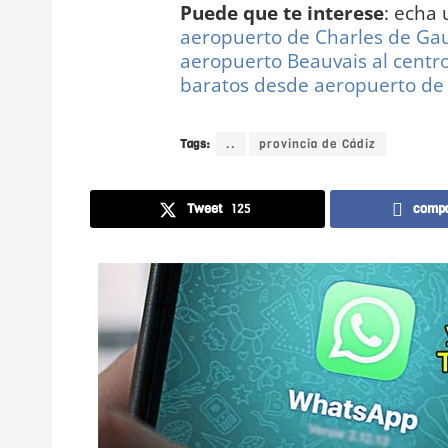
Puede que te interese
: echa 
aeropuerto de Charles de Gaul
aeropuerto Beauvais al centro
baratos desde aeropuerto de 
Tags:
..
provincia de Cádiz
Tweet
125
compa