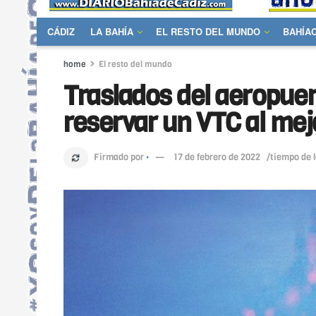
CÁDIZ
LA BAHÍA
EL RESTO DEL MUNDO
BAHÍA
home
El resto del mundo
Traslados del aeropuer
reservar un VTC al mej
Firmado por
·
17 de febrero de 2022
/tiempo de 