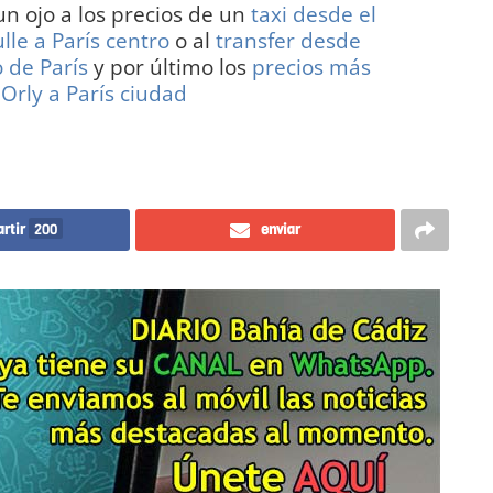
un ojo a los precios de un
taxi desde el
le a París centro
o al
transfer desde
 de París
y por último los
precios más
Orly a París ciudad
rtir
200
enviar