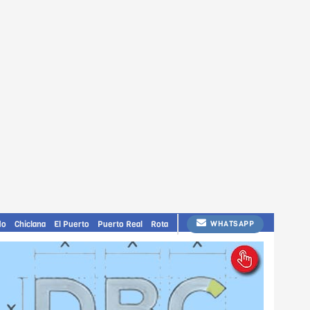
do
Chiclana
El Puerto
Puerto Real
Rota
WHATSAPP