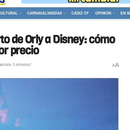
CULTURAL
CARNAVAL366DÍAS
CÁDIZ CF
OPINIÓN
EN 
to de Orly a Disney: cómo
or precio
A
lectura: 3 minutos/
A