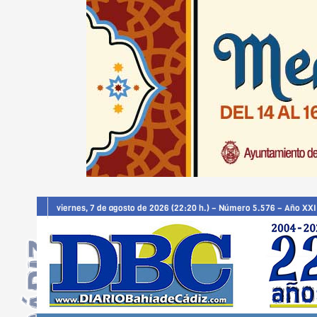
viernes, 7 de agosto de 2026 (22:20 h.) – Número 5.576 – Año XXI