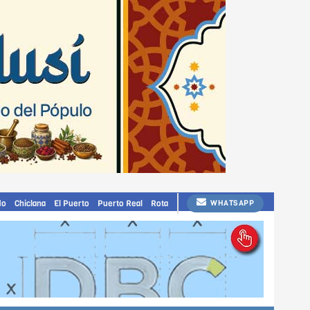
do
Chiclana
El Puerto
Puerto Real
Rota
WHATSAPP