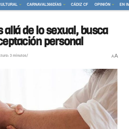
CULTURAL
CARNAVAL366DÍAS
CÁDIZ CF
OPINIÓN
EN 
allá de lo sexual, busca
 aceptación personal
A
ctura: 3 minutos/
A