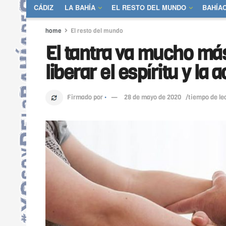
CÁDIZ
LA BAHÍA
EL RESTO DEL MUNDO
BAHÍA
home
El resto del mundo
El tantra va mucho más 
liberar el espíritu y la
Firmado por
·
28 de mayo de 2020
/tiempo de le