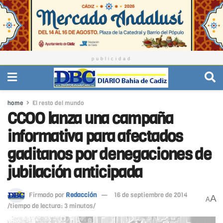
publicidad
home
El resto del mundo
CCOO lanza una campaña
informativa para afectados
gaditanos por denegaciones de
jubilación anticipada
Firmado por
Redacción
16 de septiembre de 2014
A
A
/tiempo de lectura: 3 minutos/