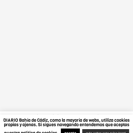
DIARIO Bahía de Cádiz, como la mayoría de webs,
DIARIO Bahía de Cádiz, como la mayoría de webs, utiliza cookies
utiliza cookies propias y ajenas. Si sigues navegando
propias y ajenas. Si sigues navegando entendemos que aceptas
entendemos que aceptas nuestra política de cookies.