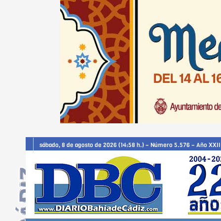
sábado, 8 de agosto de 2026 (14:58 h.) – Número 5.576 – Año XXII