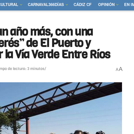
CULTURAL
CARNAVAL366DÍAS
CÁDIZ CF
OPINIÓN
EN 
un año más, con una
terés” de El Puerto y
 la Vía Verde Entre Ríos
A
empo de lectura: 3 minutos/
A