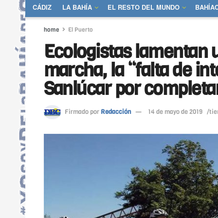
CÁDIZ
LA BAHÍA
EL RESTO DEL MUNDO
BAHÍA
home
El Puerto
Ecologistas lamentan 
marcha, la “falta de in
Sanlúcar por completar
Firmado por
Redacción
14 de mayo de 2019
/ti