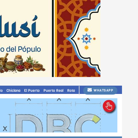
do
Chiclana
El Puerto
Puerto Real
Rota
WHATSAPP