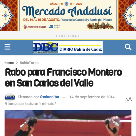
publicidad
home
BahíaToros
Rabo para Francisco Montero
en San Carlos del Valle
Firmado por
Redacción
14 de septiembre de 2014
A
A
/tiempo de lectura: 1 minuto/