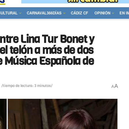
CULTURAL
CARNAVAL366DÍAS
CÁDIZ CF
OPINIÓN
EN 
ntre Lina Tur Bonet y
el telón a más de dos
e Música Española de
A
/tiempo de lectura: 3 minutos/
A