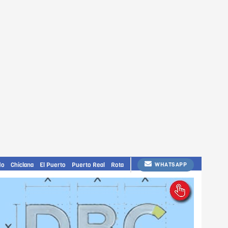
do
Chiclana
El Puerto
Puerto Real
Rota
WHATSAPP