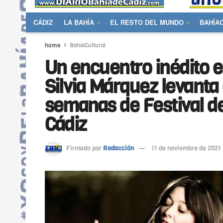
CÁDIZ
LA BAHÍA
EL RESTO DEL MUNDO
BAHÍA
home
BahíaCultural
Un encuentro inédito e
Silvia Márquez levanta 
semanas de Festival d
Cádiz
Firmado por
Redacción
11 de noviembre de 2021