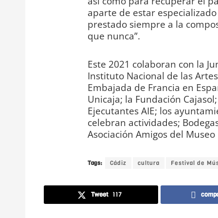
así como para recuperar el pa
aparte de estar especializado
prestado siempre a la compos
que nunca”.
Este 2021 colaboran con la Jun
Instituto Nacional de las Artes
Embajada de Francia en Españ
Unicaja; la Fundación Cajasol; 
Ejecutantes AIE; los ayuntami
celebran actividades; Bodegas 
Asociación Amigos del Museo 
Tags:
Cádiz
cultura
Festival de Mú
Tweet
117
compa