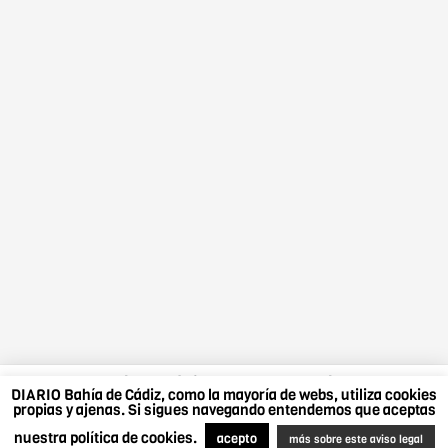
DIARIO Bahía de Cádiz, como la mayoría de webs,
DIARIO Bahía de Cádiz, como la mayoría de webs, utiliza cookies
utiliza cookies propias y ajenas. Si sigues navegando
propias y ajenas. Si sigues navegando entendemos que aceptas
entendemos que aceptas nuestra política de cookies.
nuestra política de cookies.
Más sobre este aviso legal
.
Acepto
acepto
más sobre este aviso legal