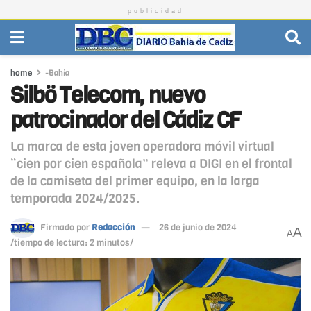
publicidad
home
-Bahía
Silbö Telecom, nuevo
patrocinador del Cádiz CF
La marca de esta joven operadora móvil virtual
“cien por cien española” releva a DIGI en el frontal
de la camiseta del primer equipo, en la larga
temporada 2024/2025.
Firmado por
Redacción
26 de junio de 2024
A
A
/tiempo de lectura: 2 minutos/