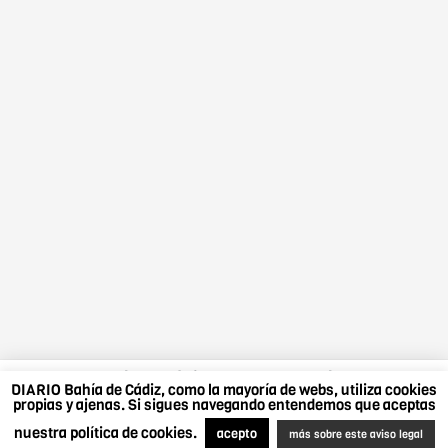
DIARIO Bahía de Cádiz, como la mayoría de webs,
DIARIO Bahía de Cádiz, como la mayoría de webs, utiliza cookies
utiliza cookies propias y ajenas. Si sigues navegando
propias y ajenas. Si sigues navegando entendemos que aceptas
entendemos que aceptas nuestra política de cookies.
nuestra política de cookies.
Más sobre este aviso legal
.
Acepto
acepto
más sobre este aviso legal