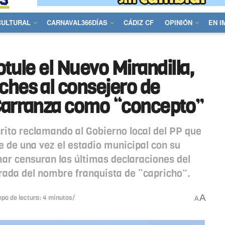
CULTURAL
CARNAVAL366DÍAS
CÁDIZ CF
OPINIÓN
EN 
otule el Nuevo Mirandilla,
ches al consejero de
 Carranza como “concepto”
rito reclamando al Gobierno local del PP que
e de una vez el estadio municipal con su
ar censuran las últimas declaraciones del
irada del nombre franquista de “capricho”.
A
mpo de lectura: 4 minutos/
A