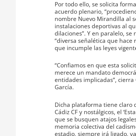
Por todo ello, se solicita for
acuerdo plenario, “procediendo
nombre Nuevo Mirandilla al se
instalaciones deportivas al q
dilaciones”. Y en paralelo, se 
“diversa señalética que hace 
que incumple las leyes vigent
“Confiamos en que esta solici
merece un mandato democráti
entidades implicadas”, cierra
García.
Dicha plataforma tiene claro
Cádiz CF y nostálgicos, el ‘E
que se busquen atajos legale
memoria colectiva del cadism
estadio, siempre irá ligado, y