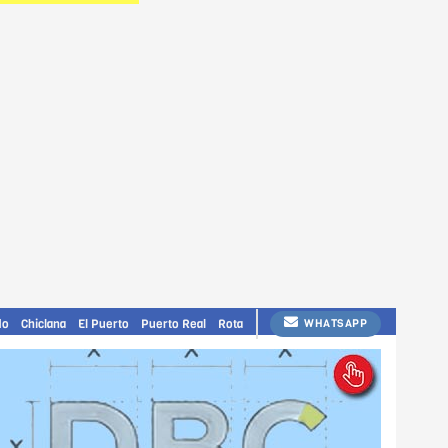
do
Chiclana
El Puerto
Puerto Real
Rota
WHATSAPP