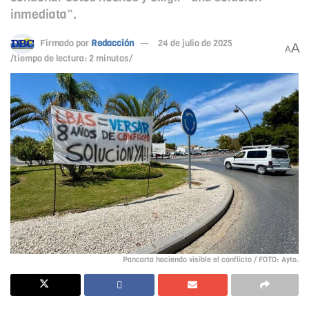
inmediata”.
Firmado por
Redacción
24 de julio de 2025
A
A
/tiempo de lectura: 2 minutos/
Pancarta haciendo visible el conflicto / FOTO: Ayto.