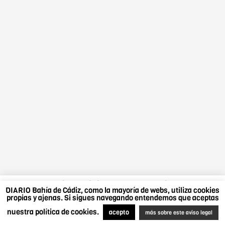
DIARIO Bahía de Cádiz, como la mayoría de webs,
DIARIO Bahía de Cádiz, como la mayoría de webs, utiliza cookies
utiliza cookies propias y ajenas. Si sigues navegando
propias y ajenas. Si sigues navegando entendemos que aceptas
entendemos que aceptas nuestra política de cookies.
nuestra política de cookies.
Más sobre este aviso legal
.
Acepto
acepto
más sobre este aviso legal