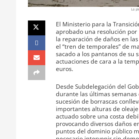
La pl
El Ministerio para la Transici
aprobado una resolución por 
la reparación de daños en las
el “tren de temporales” de ma
sacado a los pantanos de su sit
actuaciones de cara a la tem
euros.
Desde Subdelegación del Gob
durante las últimas semanas d
sucesión de borrascas conlle
importantes alturas de oleaje
actuado sobre una costa debil
provocando diversos daños en 
puntos del dominio público m
necesario intervenir sin demor