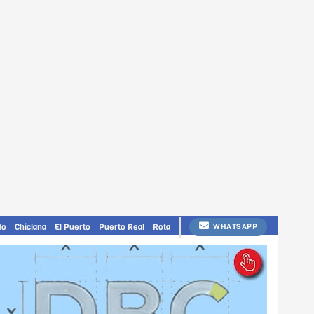
do
Chiclana
El Puerto
Puerto Real
Rota
WHATSAPP