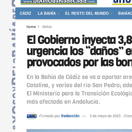
CÁDIZ
LA BAHÍA
EL RESTO DEL MUNDO
BAHÍA
home
-Bahía
El Gobierno inyecta 3,8
urgencia los “daños” e
provocados por las bor
En la Bahía de Cádiz se va a aportar ar
Catalina, y varias del río San Pedro; a
El Ministerio para la Transición Ecológi
más afectada en Andalucía.
Firmado por
Redacción
3 de mayo de 2025
/tiem