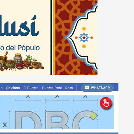
do
Chiclana
El Puerto
Puerto Real
Rota
WHATSAPP