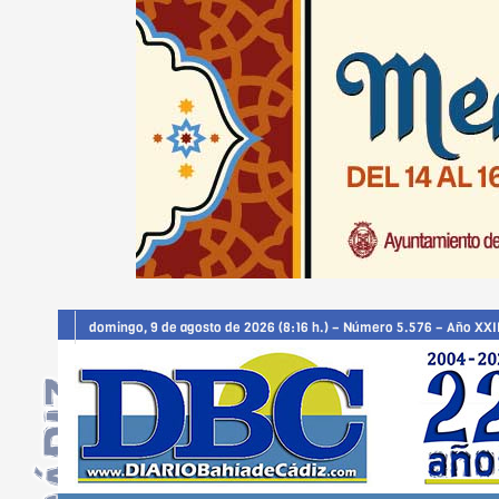
domingo, 9 de agosto de 2026 (8:16 h.) – Número 5.576 – Año XXI